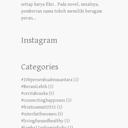
setiap karya fiksi . Pada novel, misalnya,
pemberian nama tokoh memiliki beragam
peran...
Instagram
Categories
#100persenbuahnusantara
(1)
#BeraniLebih
(1)
#ceritabineka
(5)
#connectinghappiness
(1)
#fruitsummit2015
(1)
#interfaithwomen
(5)
#livingfunandhealthy
(1)
#lomba17ankominfodiy
(1)