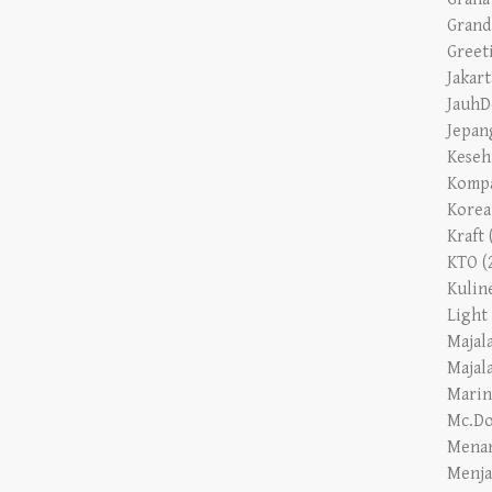
Greet
Jakart
JauhD
Jepan
Keseh
Komp
Korea
Kraft
KTO
(
Kulin
Light
Majal
Majal
Marin
Mc.Do
Mena
Menja
Mesin