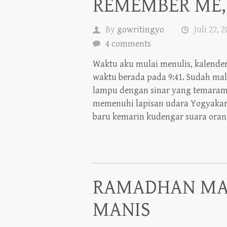
By
gowritingyo
Juli 27, 
4 comments
Waktu aku mulai menulis, kalender
waktu berada pada 9:41. Sudah ma
lampu dengan sinar yang temaram
memenuhi lapisan udara Yogyakart
baru kemarin kudengar suara orang 
RAMADHAN MAN
MANIS
By
gowritingyo
Juli 19, 