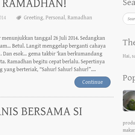
Searc
2014
Greeting
,
Personal
,
Ramadhan
 menunjukkan tanggal 26 Juli 2014. Sedangkan
The
lam… Betul. Langit menggelap berganti cahaya
. Dan esok… gema takbir ‘kan berkumandang
Hai, s
a. Ramadhan begitu cepat berlalu. Sepertinya
yang berteriak, “Sahur! Sahur! Sahur!”....
Pop
Continue
IS BERSAMA SI
produ
makan
menor
2014