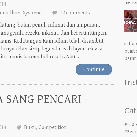
amadhan
,
Systema
12 comments
datang, bulan penuh rahmat dan ampunan,
 anugerah, rezeki, nikmat, dan keberuntungan,
manis. Kedatangan Ramadhan telah disambut
setiap
irnya iklan sirup legendaris di layar televisi.
pembe
u manis karena full rezeki. Aku...
peran.
Continue
In
A SANG PENCARI
Cat
#100p
2014
Buku
,
Competition
#Bera
#ceri