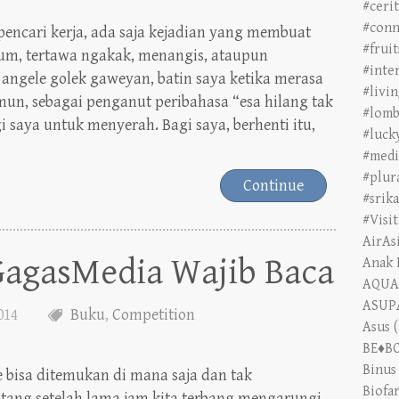
#conn
encari kerja, ada saja kejadian yang membuat
#frui
um, tertawa ngakak, menangis, ataupun
#inte
 angele golek gaweyan, batin saya ketika merasa
#livi
un, sebagai penganut peribahasa “esa hilang tak
#lomb
i saya untuk menyerah. Bagi saya, berhenti itu,
#luck
#medi
#plur
Continue
#srik
#Visi
AirAs
GagasMedia Wajib Baca
Anak 
AQUA
ASUPA
2014
Buku
,
Competition
Asus
(
BE♦B
Binus
te bisa ditemukan di mana saja dan tak
Biofa
ang setelah lama jam kita terbang mengarungi
blibli
ian digenapkan dengan adanya pertemuan.