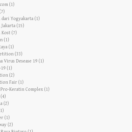
(7)
a dari Yogyakarta
(1)
 Jakarta
(15)
a Kost
(7)
en
(1)
Raya
(1)
tition
(33)
a Virus Desease 19
(1)
-19
(1)
tion
(2)
tion Fair
(1)
s Pro-Keratin Complex
(1)
(4)
a
(2)
(1)
er
(1)
way
(2)
 Raya Bintaro
(1)
 Indonesia
(1)