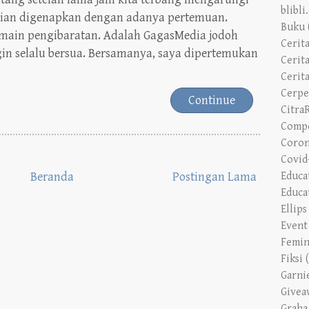
Buku
rmain pengibaratan. Adalah GagasMedia jodoh
Cerit
n selalu bersua. Bersamanya, saya dipertemukan
Cerita
Cerit
Cerp
Continue
Citra
Compe
Coron
Covid
Beranda
Postingan Lama
Educa
Educa
Ellip
Event
Femin
Fiksi
Garni
Givea
Graha
Grand