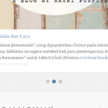
ada dan Kata
“Damai Bersamamu”, yang dipopulerkan Chrisye pada tahun
ny Sahilatua ini segera merebut hati para pendengarnya. Keti
 Bersamamu” sudah 1.866.514 kali ditonton.
Continue Read
1
2
3
, RAMADHAN!
Se