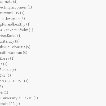
ectinghappiness
(1)
tsummit2015
(1)
rfaithwomen
(5)
ngfunandhealthy
(1)
a17ankominfodiy
(1)
yboxKorea
(1)
aliteracy
(5)
alismeindonesia
(5)
andilintasiman
(5)
tKorea
(1)
ia
(1)
Rantau
(6)
242
(1)
N GIZI TEPAT
(1)
3)
OB
(1)
 University di Bekasi
(1)
rmaka IPB
(1)
.com
(1)