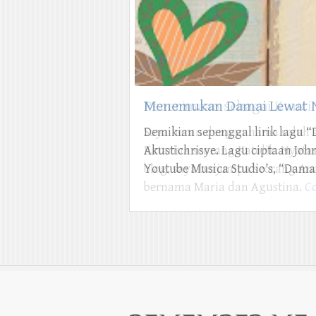
Menemukan Damai Lewat N
Demikian sepenggal lirik lagu 
Akustichrisye. Lagu ciptaan John
Youtube Musica Studio’s, “Damai
REMEMBER ME