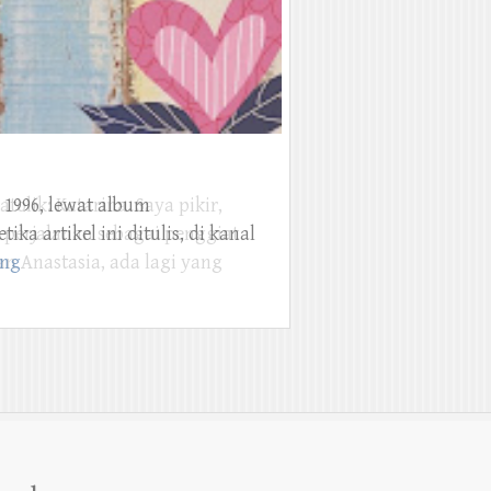
 1996, lewat album
ka artikel ini ditulis, di kanal
ing
arch