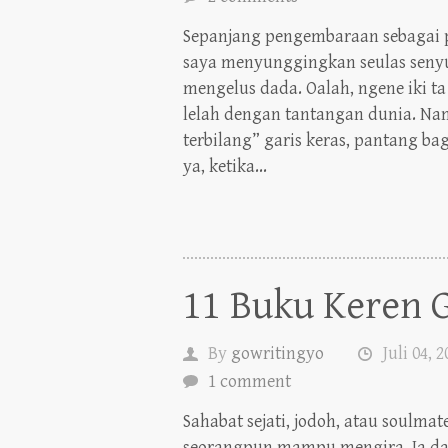
Sepanjang pengembaraan sebagai p
saya menyunggingkan seulas seny
mengelus dada. Oalah, ngene iki ta
lelah dengan tantangan dunia. Nam
terbilang” garis keras, pantang bag
ya, ketika...
11 Buku Keren 
By
gowritingyo
Juli 04, 
1 comment
Sahabat sejati, jodoh, atau soulma
seorangpun mampu mengira. Ia dat
langit pengembaraan, yang kemud