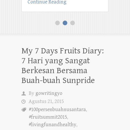
Continue Reading
1
2
3
My 7 Days Fruits Diary:
7 Hari yang Sangat
Berkesan Bersama
Buah-buah Sunpride
By
gowritingyo
Agustus 21, 2015
#100persenbuahnusantara
,
#fruitsummit2015
,
#livingfunandhealthy
,