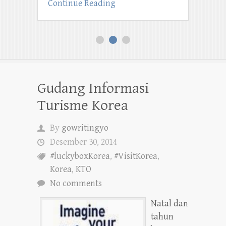
Continue Reading
1
2
3
Gudang Informasi
Turisme Korea
By
gowritingyo
Desember 30, 2014
#luckyboxKorea
,
#VisitKorea
,
Korea
,
KTO
No comments
Natal dan
tahun