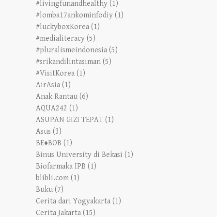
#livingfunandhealthy
(1)
#lomba17ankominfodiy
(1)
#luckyboxKorea
(1)
#medialiteracy
(5)
#pluralismeindonesia
(5)
#srikandilintasiman
(5)
#VisitKorea
(1)
AirAsia
(1)
Anak Rantau
(6)
AQUA242
(1)
ASUPAN GIZI TEPAT
(1)
Asus
(3)
BE♦BOB
(1)
Binus University di Bekasi
(1)
Biofarmaka IPB
(1)
blibli.com
(1)
Buku
(7)
Cerita dari Yogyakarta
(1)
Cerita Jakarta
(15)