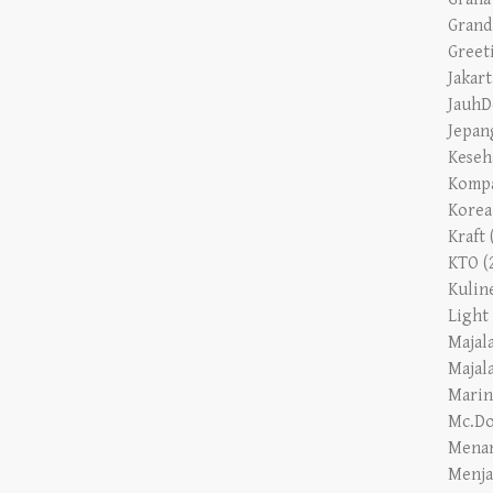
Greet
Jakart
JauhD
Jepan
Keseh
Komp
Korea
Kraft
KTO
(
Kulin
Light
Majal
Majal
Marin
Mc.Do
Mena
Menja
Mesin