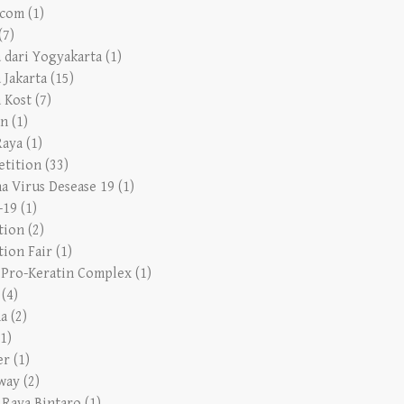
(7)
a dari Yogyakarta
(1)
 Jakarta
(15)
a Kost
(7)
en
(1)
Raya
(1)
tition
(33)
a Virus Desease 19
(1)
-19
(1)
tion
(2)
tion Fair
(1)
s Pro-Keratin Complex
(1)
(4)
a
(2)
(1)
er
(1)
way
(2)
 Raya Bintaro
(1)
 Indonesia
(1)