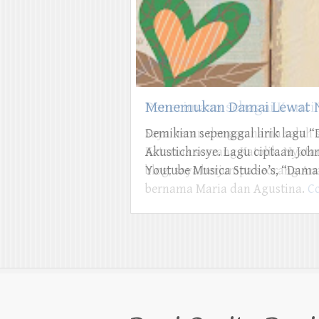
Menemukan Damai Lewat N
Demikian sepenggal lirik lagu 
Akustichrisye. Lagu ciptaan John
Youtube Musica Studio’s, “Damai
Bagi Cerita Bag