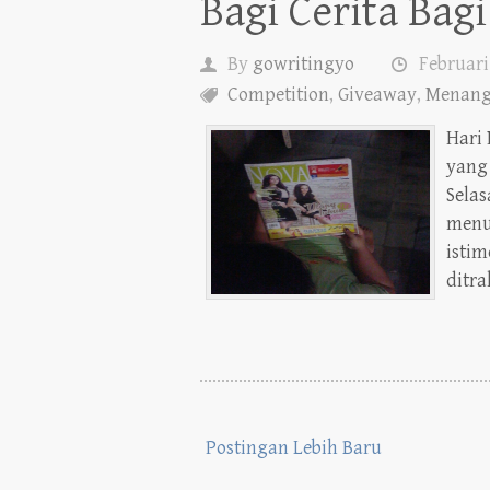
By
gowritingyo
Februari
Competition
,
Giveaway
,
Menang
Hari
yang
Selas
menu
istim
ditra
Postingan Lebih Baru