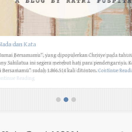
ada dan Kata
“Damai Bersamamu”, yang dipopulerkan Chrisye pada tahun
ny Sahilatua ini segera merebut hati para pendengarnya. Keti
 Bersamamu” sudah 1.866.514 kali ditonton.
Continue Read
1
2
3
i Kata Buat NOVA
Se