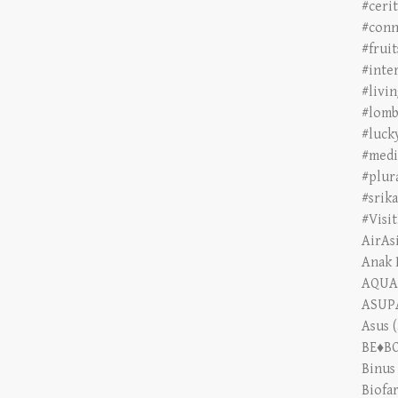
#conn
#frui
#inte
#livi
#lomb
#luck
#medi
#plur
#srik
#Visi
AirAs
Anak 
AQUA
ASUPA
Asus
(
BE♦B
Binus
Biofa
blibli