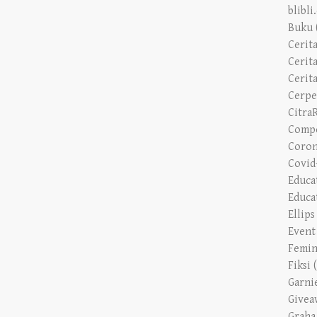
Buku
Cerit
Cerita
Cerit
Cerp
Citra
Compe
Coron
Covid
Educa
Educa
Ellip
Event
Femin
Fiksi
Garni
Givea
Graha
Grand