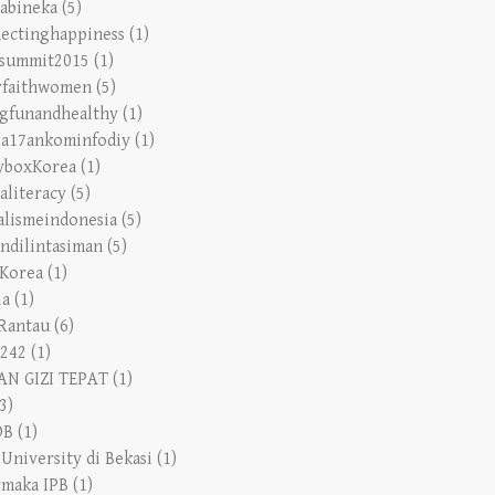
ectinghappiness
(1)
tsummit2015
(1)
rfaithwomen
(5)
ngfunandhealthy
(1)
a17ankominfodiy
(1)
yboxKorea
(1)
aliteracy
(5)
alismeindonesia
(5)
andilintasiman
(5)
tKorea
(1)
ia
(1)
Rantau
(6)
242
(1)
N GIZI TEPAT
(1)
3)
OB
(1)
 University di Bekasi
(1)
rmaka IPB
(1)
.com
(1)