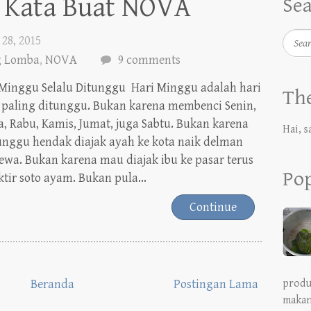
Searc
 28, 2015
 Lomba
,
NOVA
9 comments
 Minggu Selalu Ditunggu Hari Minggu adalah hari
The
 paling ditunggu. Bukan karena membenci Senin,
a, Rabu, Kamis, Jumat, juga Sabtu. Bukan karena
Hai, s
nggu hendak diajak ayah ke kota naik delman
ewa. Bukan karena mau diajak ibu ke pasar terus
Pop
ktir soto ayam. Bukan pula...
Continue
Beranda
Postingan Lama
produ
makan
menor