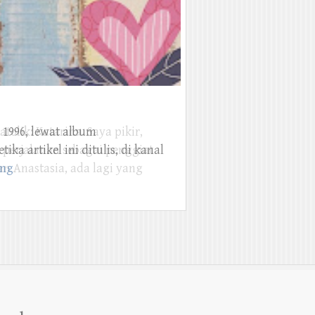
 1996, lewat album
ka artikel ini ditulis, di kanal
ing
arch