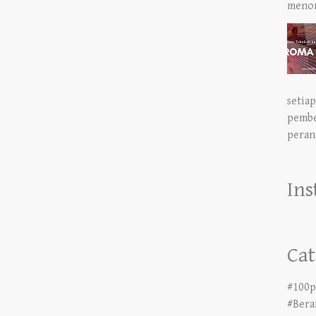
setiap
pembe
peran.
In
Cat
#100p
#Bera
#ceri