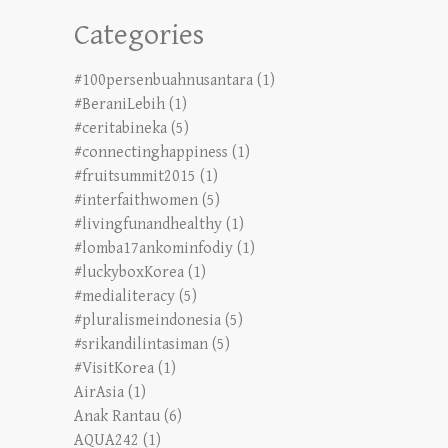
Categories
#100persenbuahnusantara
(1)
#BeraniLebih
(1)
#ceritabineka
(5)
#connectinghappiness
(1)
#fruitsummit2015
(1)
#interfaithwomen
(5)
#livingfunandhealthy
(1)
#lomba17ankominfodiy
(1)
#luckyboxKorea
(1)
#medialiteracy
(5)
#pluralismeindonesia
(5)
#srikandilintasiman
(5)
#VisitKorea
(1)
AirAsia
(1)
Anak Rantau
(6)
AQUA242
(1)