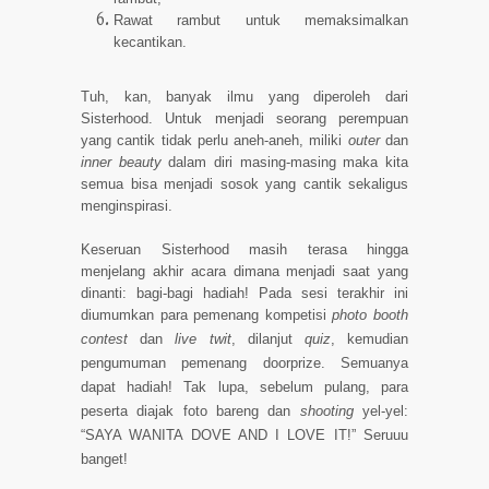
Rawat rambut untuk memaksimalkan
kecantikan.
Tuh, kan, banyak ilmu yang diperoleh dari
Sisterhood. Untuk menjadi seorang perempuan
yang cantik tidak perlu aneh-aneh, miliki
outer
dan
inner beauty
dalam diri masing-masing maka kita
semua bisa menjadi sosok yang cantik sekaligus
menginspirasi
.
Keseruan Sisterhood masih terasa hingga
menjelang akhir acara dimana menjadi saat yang
dinanti: bagi-bagi hadiah! Pada sesi terakhir ini
diumumkan para pemenang kompetisi
photo booth
contest
dan
live twit
, dilanjut
quiz
, kemudian
pengumuman pemenang doorprize. Semuanya
dapat hadiah! Tak lupa, sebelum pulang, para
peserta diajak foto bareng dan
shooting
yel-yel:
“SAYA WANITA DOVE AND I LOVE IT!” Seruuu
banget!