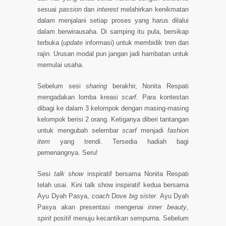
sesuai
passion
dan
interest
melahirkan kenikmatan
dalam menjalani setiap proses yang harus dilalui
dalam berwirausaha. Di samping itu pula, bersikap
terbuka (
update
informasi) untuk membidik tren dan
rajin. Urusan modal pun jangan jadi hambatan untuk
memulai usaha.
Sebelum sesi
sharing
berakhir,
Nonita Respati
mengadakan lomba kreasi
scarf
. Para kontestan
dibagi ke dalam 3 kelompok dengan masing-masing
kelompok berisi 2 orang. Ketiganya diberi tantangan
untuk mengubah selembar
scarf
menjadi
fashion
item
yang trendi. Tersedia hadiah bagi
pemenangnya. Seru!
Sesi
talk show
inspiratif bersama Nonita Respati
telah usai. Kini talk show inspiratif kedua bersama
Ayu Dyah Pasya,
coach
Dove
big sister
.
Ayu Dyah
Pasya akan
presentasi mengenai
inner beauty
,
spirit
positif menuju kecantikan sempurna. Sebelum