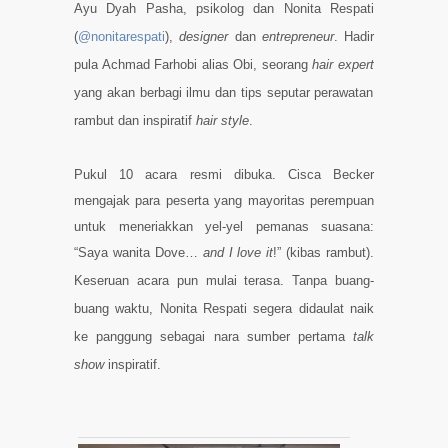
Ayu Dyah Pasha, psikolog dan Nonita Respati
(
@nonitarespati
),
designer
dan
entrepreneur
. Hadir
pula
Achmad Farhobi alias Obi
, seorang
hair expert
yang akan berbagi ilmu dan tips seputar perawatan
rambut dan inspiratif
hair style
.
Pukul 10 acara resmi dibuka. Cisca Becker
mengajak para peserta yang mayoritas perempuan
untuk meneriakkan yel-yel pemanas suasana:
“Saya wanita Dove…
and I love it
!” (kibas rambut).
Keseruan acara pun mulai terasa. Tanpa buang-
buang waktu,
Nonita Respati
segera didaulat naik
ke panggung sebagai nara sumber pertama
talk
show
inspiratif.