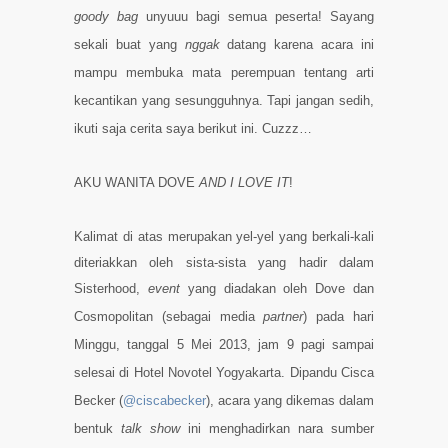
goody bag
unyuuu bagi semua peserta!
Sayang
sekali buat yang
nggak
datang karena acara ini
mampu membuka mata perempuan tentang arti
kecantikan yang sesungguhnya. Tapi jangan sedih,
ikuti saja cerita saya berikut ini. Cuzzz…
AKU WANITA DOVE
AND I LOVE IT
!
Kalimat di atas merupakan yel-yel yang berkali-kali
diteriakkan oleh sista-sista yang hadir dalam
Sisterhood,
event
yang diadakan oleh Dove dan
Cosmopolitan (sebagai media
partner
) pada hari
Minggu, tanggal 5 Mei 2013, jam 9 pagi sampai
selesai di Hotel Novotel Yogyakarta. Dipandu Cisca
Becker (
@ciscabecker
), acara yang dikemas dalam
bentuk
talk show
ini menghadirkan nara sumber