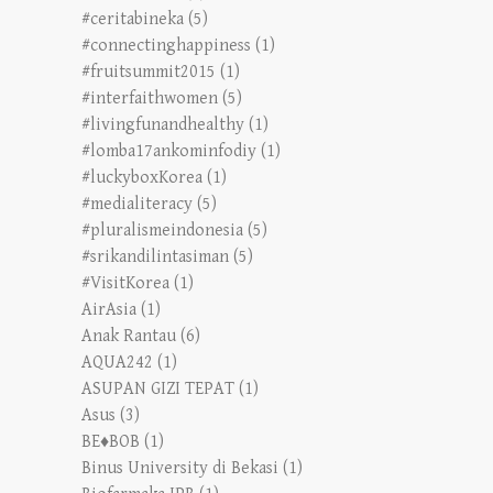
#ceritabineka
(5)
#connectinghappiness
(1)
#fruitsummit2015
(1)
#interfaithwomen
(5)
#livingfunandhealthy
(1)
#lomba17ankominfodiy
(1)
#luckyboxKorea
(1)
#medialiteracy
(5)
#pluralismeindonesia
(5)
#srikandilintasiman
(5)
#VisitKorea
(1)
AirAsia
(1)
Anak Rantau
(6)
AQUA242
(1)
ASUPAN GIZI TEPAT
(1)
Asus
(3)
BE♦BOB
(1)
Binus University di Bekasi
(1)