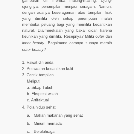
gambaran diri mereka masing-masing. Ujung-
ujungnya, penampilan menjadi seragam. Namun,
dengan adanya keseragaman atas tampilan fisik
yang dimiliki oleh setiap perempuan malah
membuka peluang bagi yang memiliki kecantikan
natural. Dia/merekalah yang bakal dicari karena
keunikan yang dimiliki. Resepnya? Miliki
outer
dan
inner beauty
. Bagaimana caranya supaya meraih
outer beauty
?
1. Rawat diri anda
2. Perawatan kecantikan kulit
3. Cantik tampilan
Meliputi:
a. Sikap Tubuh
b. Ekspresi wajah
c. Artifaktual
4. Pola hidup sehat
a.
Makan makanan yang sehat
b.
Minum memadai
c.
Berolahraga